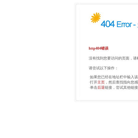
http404错误
没有找到您要访问的页面，请检
请尝试以下操作：
·如果您已经在地址栏中输入
·打开
主页
，然后查找指向您感
·单击
后退
链接，尝试其他链接