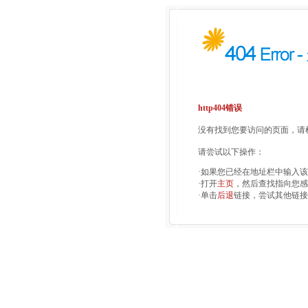
http404错误
没有找到您要访问的页面，请检
请尝试以下操作：
·如果您已经在地址栏中输入
·打开
主页
，然后查找指向您感
·单击
后退
链接，尝试其他链接