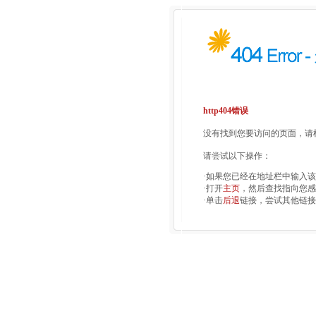
http404错误
没有找到您要访问的页面，请检
请尝试以下操作：
·如果您已经在地址栏中输入
·打开
主页
，然后查找指向您感
·单击
后退
链接，尝试其他链接