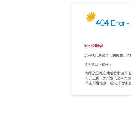
http404错误
没有找到您要访问的页面，请检
请尝试以下操作：
·如果您已经在地址栏中输入
·打开
主页
，然后查找指向您感
·单击
后退
链接，尝试其他链接