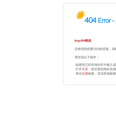
http404错误
没有找到您要访问的页面，请检
请尝试以下操作：
·如果您已经在地址栏中输入
·打开
主页
，然后查找指向您感
·单击
后退
链接，尝试其他链接