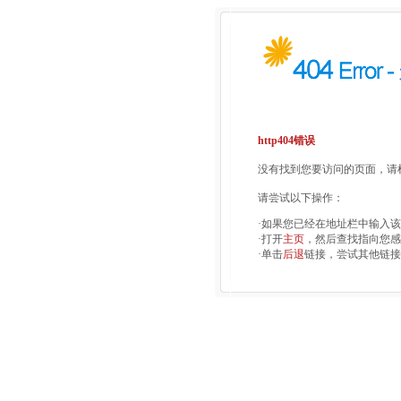
http404错误
没有找到您要访问的页面，请检
请尝试以下操作：
·如果您已经在地址栏中输入
·打开
主页
，然后查找指向您感
·单击
后退
链接，尝试其他链接