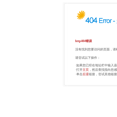
http404错误
没有找到您要访问的页面，请检
请尝试以下操作：
·如果您已经在地址栏中输入
·打开
主页
，然后查找指向您感
·单击
后退
链接，尝试其他链接