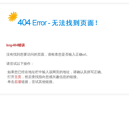
http404错误
没有找到您要访问的页面，请检查您是否输入正确url。
请尝试以下操作：
·如果您已经在地址栏中输入该网页的地址，请确认其拼写正确。
·打开
主页
，然后查找指向您感兴趣信息的链接。
·单击
后退
链接，尝试其他链接。