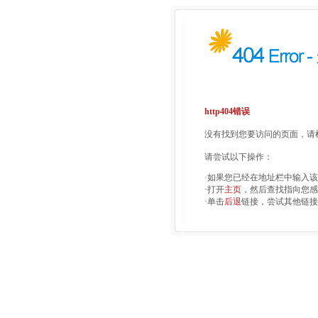
http404错误
没有找到您要访问的页面，请检
请尝试以下操作：
·如果您已经在地址栏中输入
·打开
主页
，然后查找指向您感
·单击
后退
链接，尝试其他链接