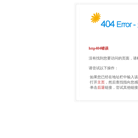
http404错误
没有找到您要访问的页面，请检
请尝试以下操作：
·如果您已经在地址栏中输入
·打开
主页
，然后查找指向您感
·单击
后退
链接，尝试其他链接