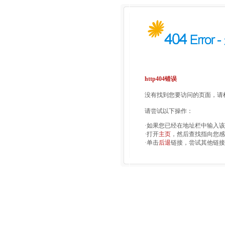
http404错误
没有找到您要访问的页面，请检
请尝试以下操作：
·如果您已经在地址栏中输入
·打开
主页
，然后查找指向您感
·单击
后退
链接，尝试其他链接