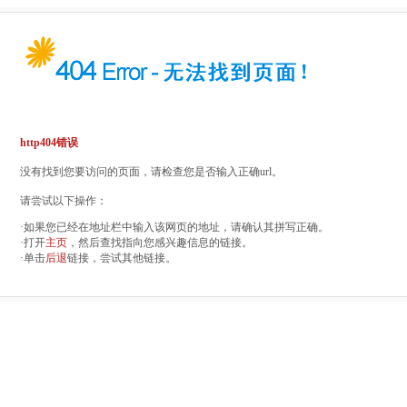
http404错误
没有找到您要访问的页面，请检查您是否输入正确url。
请尝试以下操作：
·如果您已经在地址栏中输入该网页的地址，请确认其拼写正确。
·打开
主页
，然后查找指向您感兴趣信息的链接。
·单击
后退
链接，尝试其他链接。