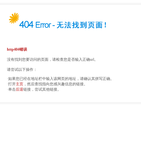
http404错误
没有找到您要访问的页面，请检查您是否输入正确url。
请尝试以下操作：
·如果您已经在地址栏中输入该网页的地址，请确认其拼写正确。
·打开
主页
，然后查找指向您感兴趣信息的链接。
·单击
后退
链接，尝试其他链接。