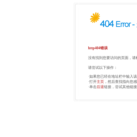
http404错误
没有找到您要访问的页面，请检
请尝试以下操作：
·如果您已经在地址栏中输入
·打开
主页
，然后查找指向您感
·单击
后退
链接，尝试其他链接