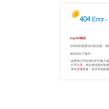
http404错误
没有找到您要访问的页面，请检
请尝试以下操作：
·如果您已经在地址栏中输入
·打开
主页
，然后查找指向您感
·单击
后退
链接，尝试其他链接