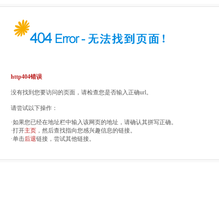
http404错误
没有找到您要访问的页面，请检查您是否输入正确url。
请尝试以下操作：
·如果您已经在地址栏中输入该网页的地址，请确认其拼写正确。
·打开
主页
，然后查找指向您感兴趣信息的链接。
·单击
后退
链接，尝试其他链接。