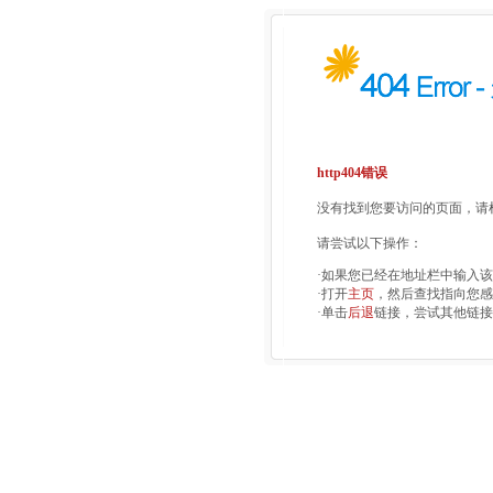
http404错误
没有找到您要访问的页面，请检
请尝试以下操作：
·如果您已经在地址栏中输入
·打开
主页
，然后查找指向您感
·单击
后退
链接，尝试其他链接