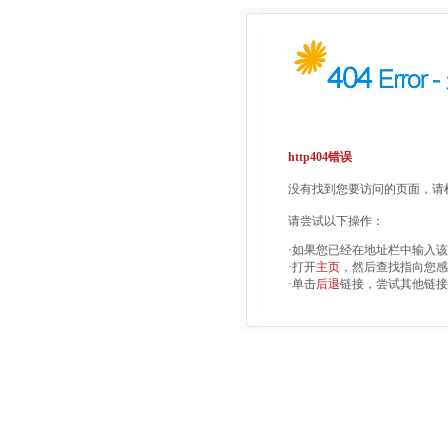
http404错误
没有找到您要访问的页面，请检
请尝试以下操作：
·如果您已经在地址栏中输入
·打开
主页
，然后查找指向您感
·单击
后退
链接，尝试其他链接