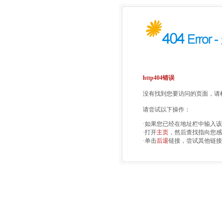
http404错误
没有找到您要访问的页面，请检
请尝试以下操作：
·如果您已经在地址栏中输入
·打开
主页
，然后查找指向您感
·单击
后退
链接，尝试其他链接