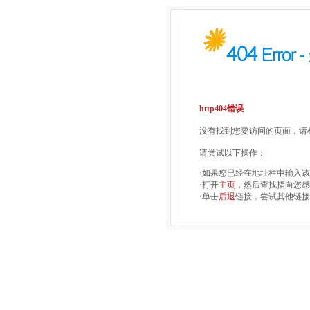
http404错误
没有找到您要访问的页面，请检
请尝试以下操作：
·如果您已经在地址栏中输入
·打开
主页
，然后查找指向您感
·单击
后退
链接，尝试其他链接