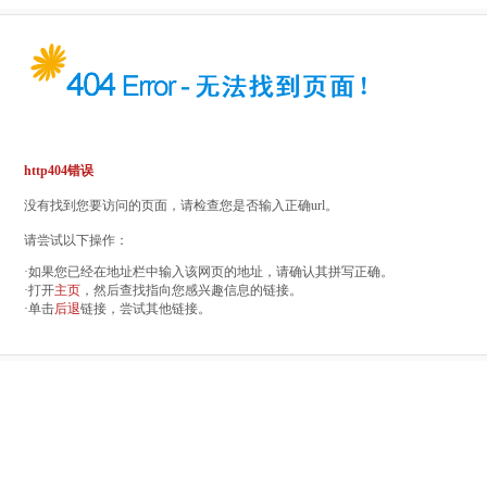
http404错误
没有找到您要访问的页面，请检查您是否输入正确url。
请尝试以下操作：
·如果您已经在地址栏中输入该网页的地址，请确认其拼写正确。
·打开
主页
，然后查找指向您感兴趣信息的链接。
·单击
后退
链接，尝试其他链接。