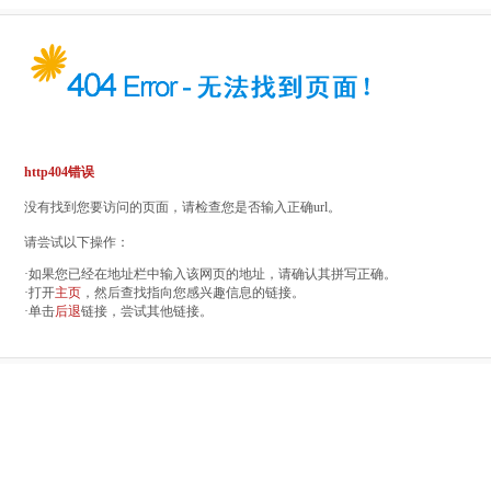
http404错误
没有找到您要访问的页面，请检查您是否输入正确url。
请尝试以下操作：
·如果您已经在地址栏中输入该网页的地址，请确认其拼写正确。
·打开
主页
，然后查找指向您感兴趣信息的链接。
·单击
后退
链接，尝试其他链接。