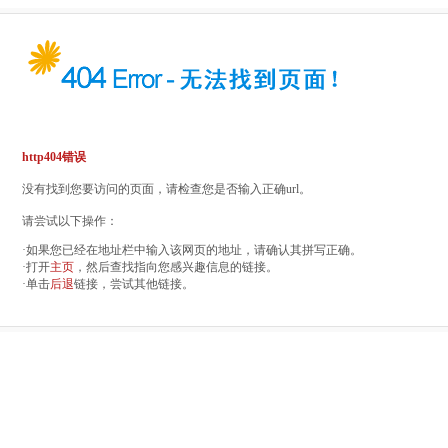
http404错误
没有找到您要访问的页面，请检查您是否输入正确url。
请尝试以下操作：
·如果您已经在地址栏中输入该网页的地址，请确认其拼写正确。
·打开
主页
，然后查找指向您感兴趣信息的链接。
·单击
后退
链接，尝试其他链接。