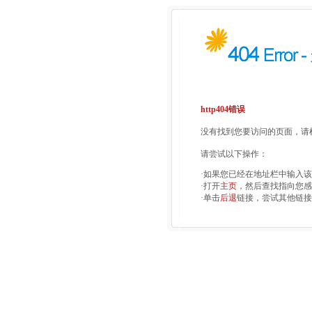
http404错误
没有找到您要访问的页面，请检
请尝试以下操作：
·如果您已经在地址栏中输入
·打开
主页
，然后查找指向您感
·单击
后退
链接，尝试其他链接