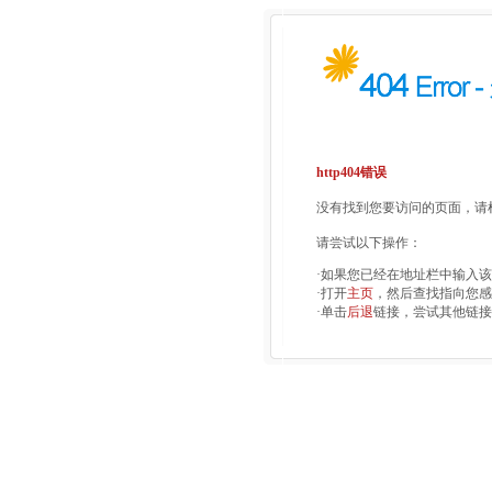
http404错误
没有找到您要访问的页面，请检
请尝试以下操作：
·如果您已经在地址栏中输入
·打开
主页
，然后查找指向您感
·单击
后退
链接，尝试其他链接