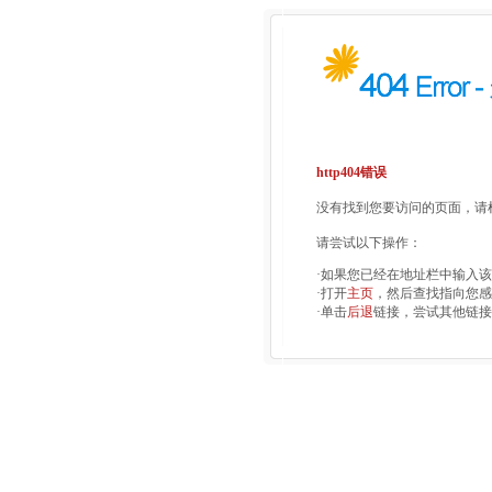
http404错误
没有找到您要访问的页面，请检
请尝试以下操作：
·如果您已经在地址栏中输入
·打开
主页
，然后查找指向您感
·单击
后退
链接，尝试其他链接