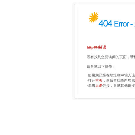
http404错误
没有找到您要访问的页面，请检
请尝试以下操作：
·如果您已经在地址栏中输入
·打开
主页
，然后查找指向您感
·单击
后退
链接，尝试其他链接