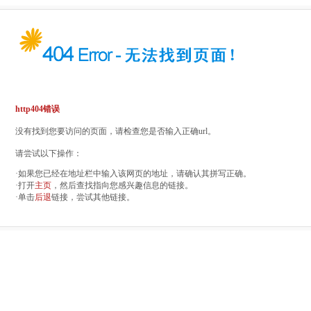
http404错误
没有找到您要访问的页面，请检查您是否输入正确url。
请尝试以下操作：
·如果您已经在地址栏中输入该网页的地址，请确认其拼写正确。
·打开
主页
，然后查找指向您感兴趣信息的链接。
·单击
后退
链接，尝试其他链接。