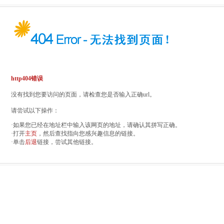
http404错误
没有找到您要访问的页面，请检查您是否输入正确url。
请尝试以下操作：
·如果您已经在地址栏中输入该网页的地址，请确认其拼写正确。
·打开
主页
，然后查找指向您感兴趣信息的链接。
·单击
后退
链接，尝试其他链接。