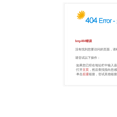
http404错误
没有找到您要访问的页面，请检
请尝试以下操作：
·如果您已经在地址栏中输入
·打开
主页
，然后查找指向您感
·单击
后退
链接，尝试其他链接