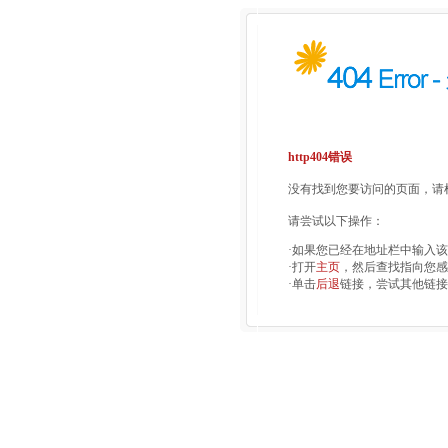
http404错误
没有找到您要访问的页面，请检
请尝试以下操作：
·如果您已经在地址栏中输入
·打开
主页
，然后查找指向您感
·单击
后退
链接，尝试其他链接