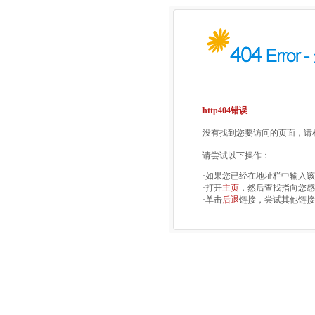
http404错误
没有找到您要访问的页面，请检
请尝试以下操作：
·如果您已经在地址栏中输入
·打开
主页
，然后查找指向您感
·单击
后退
链接，尝试其他链接