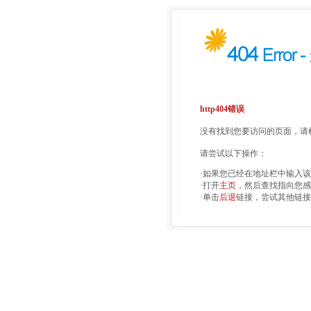
http404错误
没有找到您要访问的页面，请检
请尝试以下操作：
·如果您已经在地址栏中输入
·打开
主页
，然后查找指向您感
·单击
后退
链接，尝试其他链接