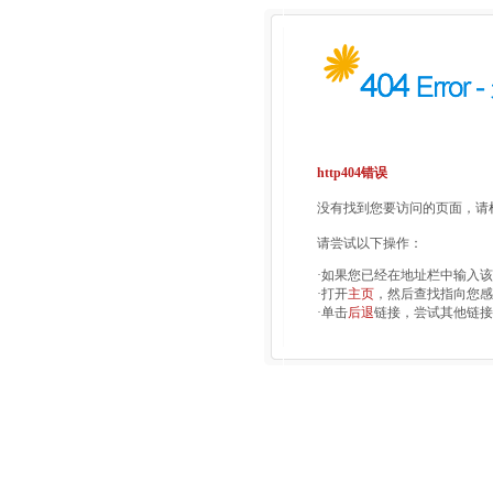
http404错误
没有找到您要访问的页面，请检
请尝试以下操作：
·如果您已经在地址栏中输入
·打开
主页
，然后查找指向您感
·单击
后退
链接，尝试其他链接