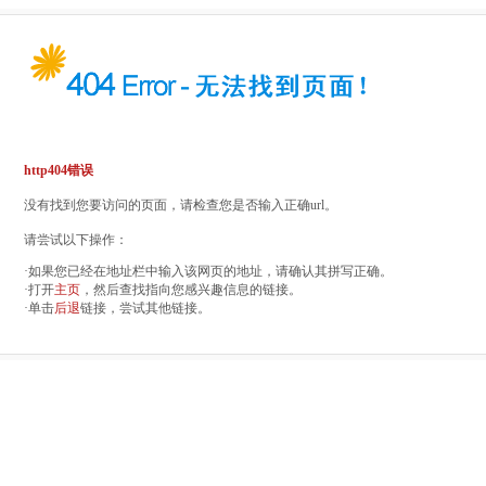
http404错误
没有找到您要访问的页面，请检查您是否输入正确url。
请尝试以下操作：
·如果您已经在地址栏中输入该网页的地址，请确认其拼写正确。
·打开
主页
，然后查找指向您感兴趣信息的链接。
·单击
后退
链接，尝试其他链接。