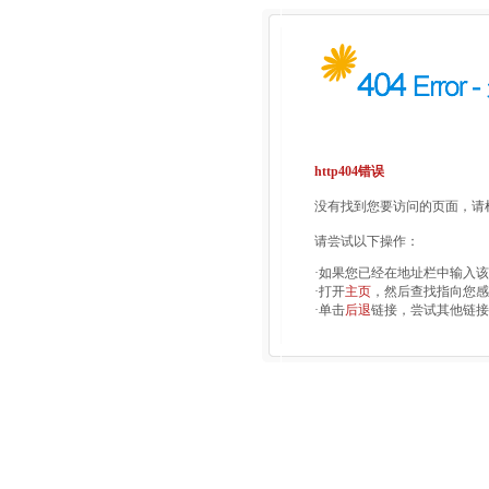
http404错误
没有找到您要访问的页面，请检
请尝试以下操作：
·如果您已经在地址栏中输入
·打开
主页
，然后查找指向您感
·单击
后退
链接，尝试其他链接