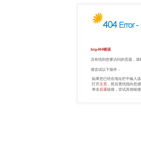
http404错误
没有找到您要访问的页面，请检
请尝试以下操作：
·如果您已经在地址栏中输入
·打开
主页
，然后查找指向您感
·单击
后退
链接，尝试其他链接