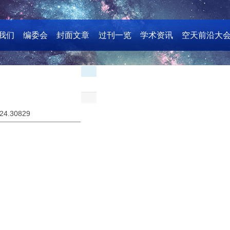
我们
编委会
封面文章
过刊一览
学术资讯
空天前沿大
024.30829