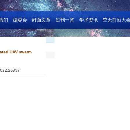
我们
编委会
封面文章
过刊一览
学术资讯
空天前沿大
ulated UAV swarm
2022.26937