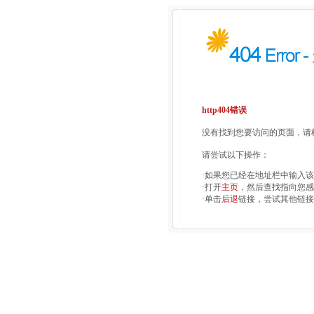
http404错误
没有找到您要访问的页面，请检
请尝试以下操作：
·如果您已经在地址栏中输入
·打开
主页
，然后查找指向您感
·单击
后退
链接，尝试其他链接