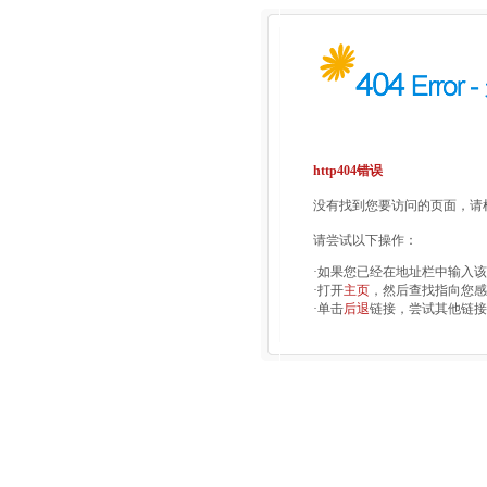
http404错误
没有找到您要访问的页面，请检
请尝试以下操作：
·如果您已经在地址栏中输入
·打开
主页
，然后查找指向您感
·单击
后退
链接，尝试其他链接