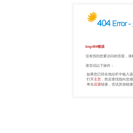
http404错误
没有找到您要访问的页面，请检
请尝试以下操作：
·如果您已经在地址栏中输入
·打开
主页
，然后查找指向您感
·单击
后退
链接，尝试其他链接