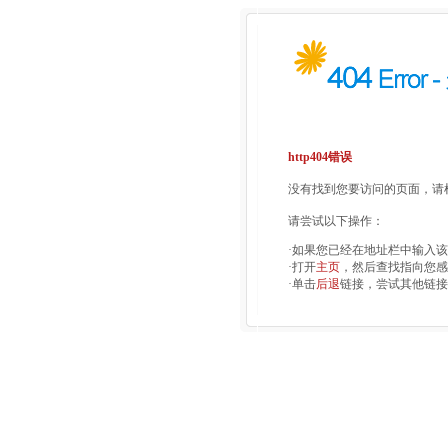
http404错误
没有找到您要访问的页面，请检
请尝试以下操作：
·如果您已经在地址栏中输入
·打开
主页
，然后查找指向您感
·单击
后退
链接，尝试其他链接