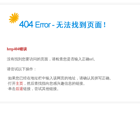
http404错误
没有找到您要访问的页面，请检查您是否输入正确url。
请尝试以下操作：
·如果您已经在地址栏中输入该网页的地址，请确认其拼写正确。
·打开
主页
，然后查找指向您感兴趣信息的链接。
·单击
后退
链接，尝试其他链接。