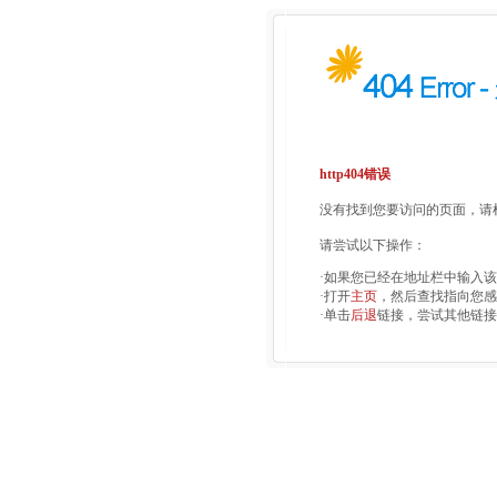
http404错误
没有找到您要访问的页面，请检
请尝试以下操作：
·如果您已经在地址栏中输入
·打开
主页
，然后查找指向您感
·单击
后退
链接，尝试其他链接