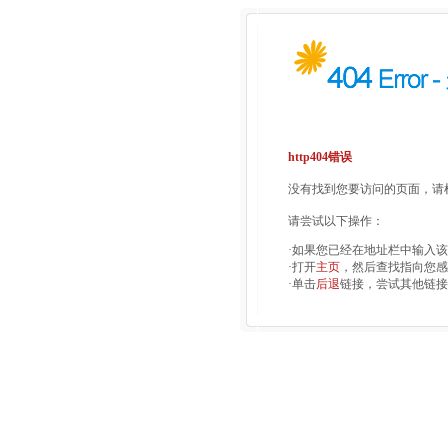
http404错误
没有找到您要访问的页面，请检
请尝试以下操作：
·如果您已经在地址栏中输入
·打开
主页
，然后查找指向您感
·单击
后退
链接，尝试其他链接