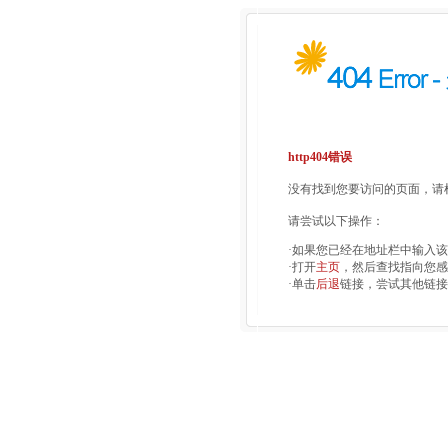
http404错误
没有找到您要访问的页面，请检
请尝试以下操作：
·如果您已经在地址栏中输入
·打开
主页
，然后查找指向您感
·单击
后退
链接，尝试其他链接