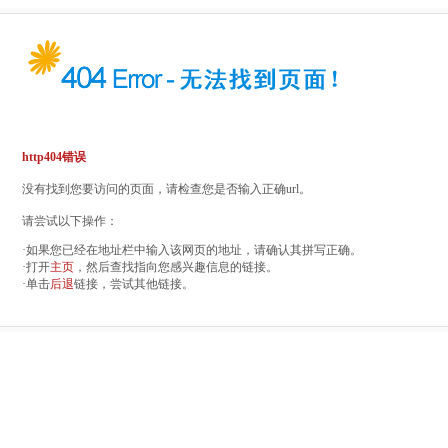
http404错误
没有找到您要访问的页面，请检查您是否输入正确url。
请尝试以下操作：
·如果您已经在地址栏中输入该网页的地址，请确认其拼写正确。
·打开
主页
，然后查找指向您感兴趣信息的链接。
·单击
后退
链接，尝试其他链接。