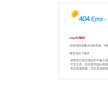
http404错误
没有找到您要访问的页面，请检
请尝试以下操作：
·如果您已经在地址栏中输入
·打开
主页
，然后查找指向您感
·单击
后退
链接，尝试其他链接