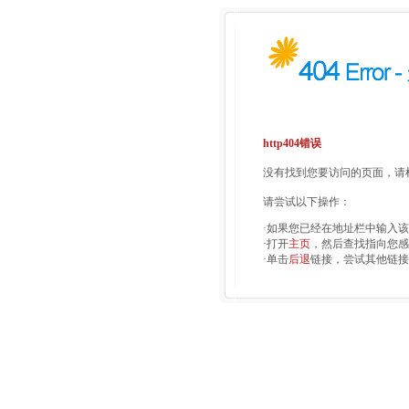
http404错误
没有找到您要访问的页面，请检
请尝试以下操作：
·如果您已经在地址栏中输入
·打开
主页
，然后查找指向您感
·单击
后退
链接，尝试其他链接